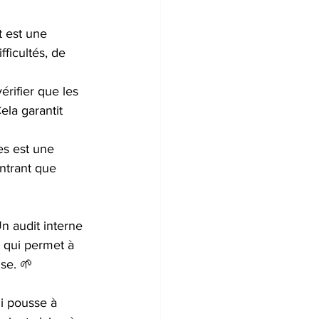
t est une 
ficultés, de 
érifier que les 
ela garantit 
es est une 
ntrant que 
Un audit interne 
t qui permet à 
se. 🌱
ui pousse à 