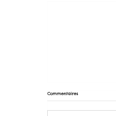
💡 La confiance client :
Commentaires
êtes vous prêt-e à jouer
avec le feu ?
Le dilemme client, des enjeux
cruciaux