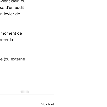
ient clair, où 
sse d'un audit 
n levier de 
un moment de 
rcer la 
ne (ou externe 
Voir tout